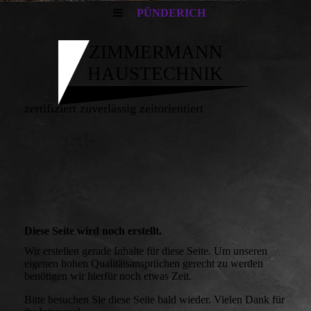
PÜNDERICH
ZIMMERMANN
HAUSTECHNIK
zertifiziert zuverlässig zeitorientiert
Diese Seite wird noch erstellt.
Wir erstellen gerade Inhalte für diese Seite. Um unseren
eigenen hohen Qualitätsansprüchen gerecht zu werden
benötigen wir hierfür noch etwas Zeit.
Bitte besuchen Sie diese Seite bald wieder. Vielen Dank für